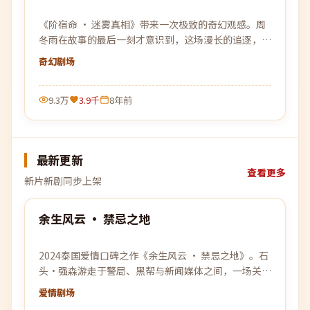
《阶宿命 · 迷雾真相》带来一次极致的奇幻观感。周
冬雨在故事的最后一刻才意识到，这场漫长的追逐，原
本就是为自己设下的一个局。
奇幻
剧场
9.3万
3.9千
8年前
最新更新
查看更多
新片新剧同步上架
99:53
余生风云 · 禁忌之地
最新
2024泰国爱情口碑之作《余生风云 · 禁忌之地》。石
头·强森游走于警局、黑帮与新闻媒体之间，一场关于
信任与背叛的猫鼠游戏即将上演。
爱情
剧场