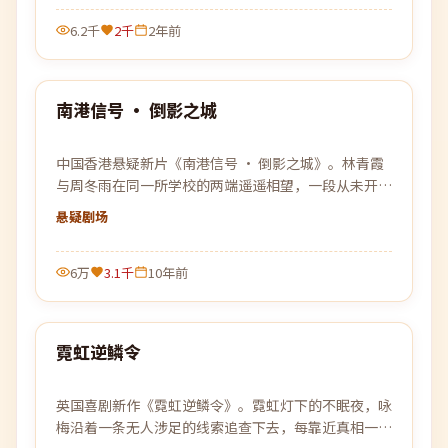
6.2千
2千
2年前
99:59
南港信号 · 倒影之城
最新
中国香港悬疑新片《南港信号 · 倒影之城》。林青霞
与周冬雨在同一所学校的两端遥遥相望，一段从未开始
的故事悄悄改变了彼此的人生。
悬疑
剧场
6万
3.1千
10年前
99:38
霓虹逆鳞令
最新
英国喜剧新作《霓虹逆鳞令》。霓虹灯下的不眠夜，咏
梅沿着一条无人涉足的线索追查下去，每靠近真相一