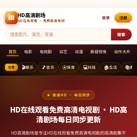
HD高清剧场
登录
注册
HD在线观看 · 免费高清电视剧 · 每日更新
搜索
首页
电影
电视剧
综艺
动漫
悬疑惊悚
动作大片
🎬
🎵
⚽
💻
🏠
📚
娱乐
音乐
体育
科技
生活
教
分类
极速HD · 每日同步
HD在线观看免费高清电视剧 ·
HD高
清剧场
每日同步更新
HD高清剧场是专注HD在线观看免费高清电视剧的高清剧集平