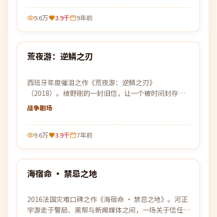
9.6万
3.9千
9年前
99:58
荒夜游：逆鳞之刃
热门
西班牙年度催泪之作《荒夜游：逆鳞之刃》
（2018）。绫野刚的一封旧信，让一个被时间封存的
故事重见天日，关于离别、守候与原谅。
战争
剧场
9.6万
3.9千
7年前
99:40
海宿命 · 禁忌之地
热门
2016法国灾难口碑之作《海宿命 · 禁忌之地》。河正
宇游走于警局、黑帮与新闻媒体之间，一场关于信任与