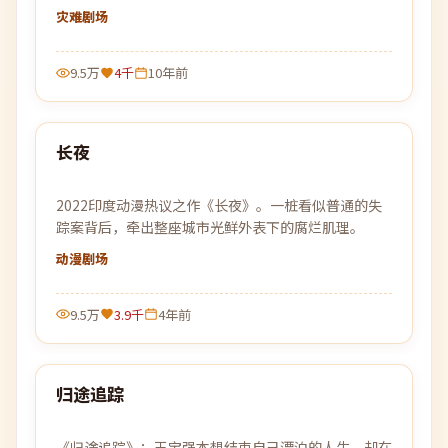
背叛的猫鼠游戏即将上演。
灾难
剧场
9.5万
4千
10年前
99:09
长夜
热门
2022印度动漫热议之作《长夜》。一桩看似普通的失
踪案背后，牵出整座城市光鲜外表下的腐烂肌理。
动漫
剧场
9.5万
3.9千
4年前
96:07
归途追踪
热门
《归途追踪》：王宝强本想结束自己漂泊的人生，却在