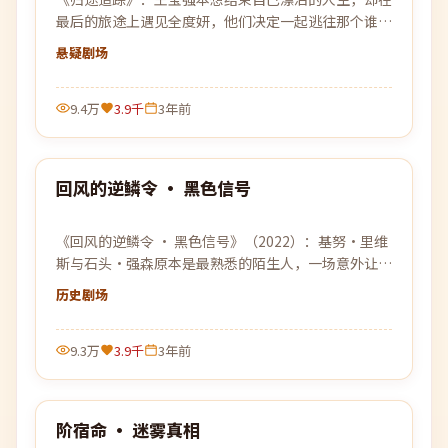
最后的旅途上遇见全度妍，他们决定一起逃往那个谁都
没去过的远方。
悬疑
剧场
9.4万
3.9千
3年前
99:14
回风的逆鳞令 · 黑色信号
热门
《回风的逆鳞令 · 黑色信号》（2022）：基努·里维
斯与石头·强森原本是最熟悉的陌生人，一场意外让两
人结伴穿越层层迷雾，去寻找彼此的答案。
历史
剧场
9.3万
3.9千
3年前
99:28
阶宿命 · 迷雾真相
热门