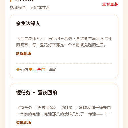
查看更多
热播榜单，大家都在看
99:50
余生边缘人
热门
《余生边缘人》：马伊琍与基努·里维斯并肩走入深夜
的城市，每一盏路灯下都是一个不愿被提起的过去。
动漫
剧场
9.6万
3.9千
11年前
97:48
镜任务 · 雪夜回响
热门
《镜任务 · 雪夜回响》（2016）：咏梅收到一通来自
十年前的电话，电话那头的沈腾只说了一句话——「别
回来」。
惊悚
剧场