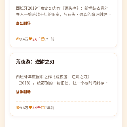
西班牙2019年度奇幻力作《渠失序》：新垣结衣意外
卷入一桩跨越十年的旧案，与石头·强森的命运纠缠在
一起，真相比想象中更加危险。
奇幻
剧场
3.4万
2.6千
7年前
99:58
荒夜游：逆鳞之刃
最新
西班牙年度催泪之作《荒夜游：逆鳞之刃》
（2018）。绫野刚的一封旧信，让一个被时间封存的
故事重见天日，关于离别、守候与原谅。
战争
剧场
9.6万
3.9千
7年前