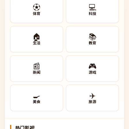
⚽
💻
体育
科技
🏠
📚
生活
教育
📰
🎮
新闻
游戏
🍳
✈️
美食
旅游
热门影视