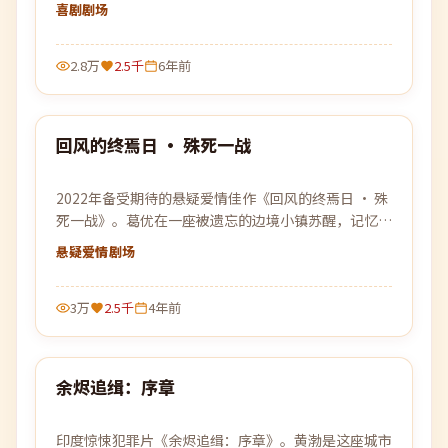
步，黑暗就更加贴近。
喜剧
剧场
2.8万
2.5千
6年前
88:21
回风的终焉日 · 殊死一战
最新
2022年备受期待的悬疑爱情佳作《回风的终焉日 · 殊
死一战》。葛优在一座被遗忘的边境小镇苏醒，记忆却
像被刻意篡改，唯一线索是一张被烧毁的车票。
悬疑爱情
剧场
3万
2.5千
4年前
99:23
余烬追缉：序章
最新
印度惊悚犯罪片《余烬追缉：序章》。黄渤是这座城市